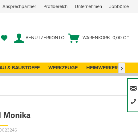
Ansprechpartner
Profibereich
Unternehmen
Jobbörse
BENUTZERKONTO
WARENKORB
0,00 € *
AU & BAUSTOFFE
WERKZEUGE
HEIMWERKER
ANG

l Monika
00023246