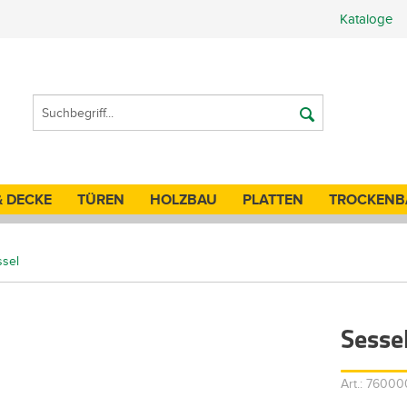
Kataloge
& DECKE
TÜREN
HOLZBAU
PLATTEN
TROCKENB
ssel
Sesse
Art.: 7600