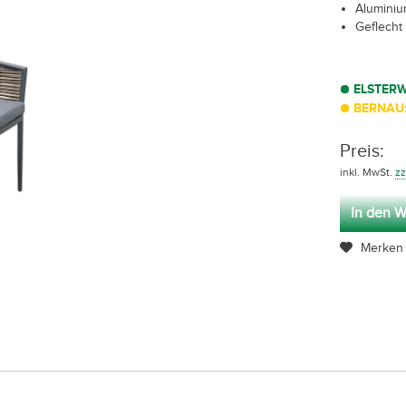
Aluminium
Geflecht
ELSTER
BERNAU:
Preis:
inkl. MwSt.
zz
In den W
Merken