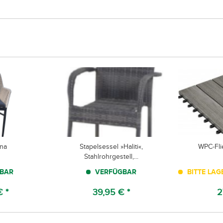
ina
Stapelsessel »Haliti«,
WPC-Fli
Stahlrohrgestell,...
BAR
VERFÜGBAR
BITTE LAG
€ *
39,95 € *
2