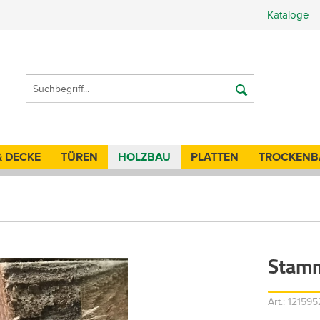
Kataloge
& DECKE
TÜREN
HOLZBAU
PLATTEN
TROCKENB
Stamm
Art.: 12159