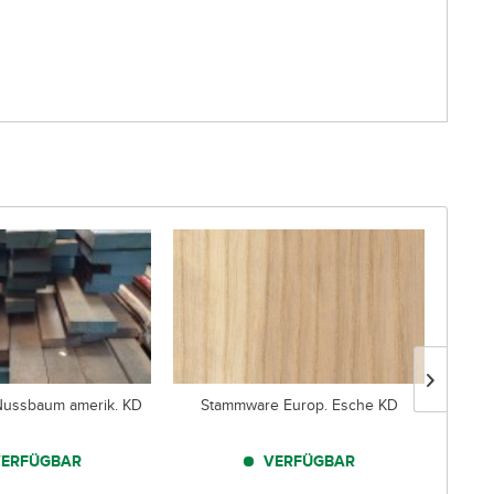
ussbaum amerik. KD
Stammware Europ. Esche KD
St
ERFÜGBAR
VERFÜGBAR