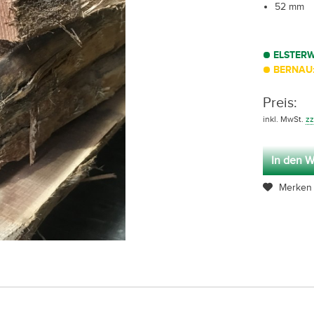
52 mm
ELSTER
BERNAU:
Preis:
inkl. MwSt.
zz
In den W
Merken