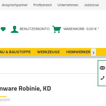
Ansprechpartner
Profibereich
Unternehmen
Jobbörse
BENUTZERKONTO
WARENKORB
0,00 € *
AU & BAUSTOFFE
WERKZEUGE
HEIMWERKER
ANG

ware Robinie, KD
5200011