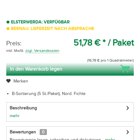
ELSTERWERDA: VERFÜGBAR
BERNAU: LIEFERZEIT NACH ABSPRACHE
51,78 € *
/ Paket
Preis:
inkl. MwSt.
zzgl. Versandkosten
(16,78 € pro 1 Quadratmeter)
In den Warenkorb legen
Merken
B-Sortierung (5 St./Paket), Nord. Fichte
Beschreibung
mehr
Bewertungen
0
Bewertungen lesen, schreiben und diskutieren...
mehr