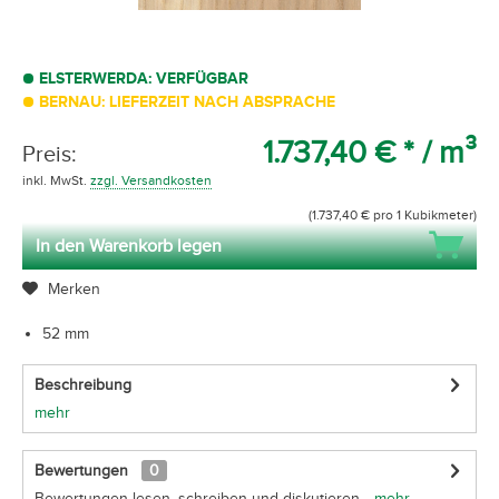
ELSTERWERDA: VERFÜGBAR
BERNAU: LIEFERZEIT NACH ABSPRACHE
1.737,40 € *
/ m³
Preis:
inkl. MwSt.
zzgl. Versandkosten
(1.737,40 € pro 1 Kubikmeter)
In den Warenkorb legen
Merken
52 mm
Beschreibung
mehr
Bewertungen
0
Bewertungen lesen, schreiben und diskutieren...
mehr