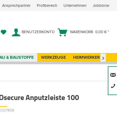
Ansprechpartner
Profibereich
Unternehmen
Jobbörse
BENUTZERKONTO
WARENKORB
0,00 € *
AU & BAUSTOFFE
WERKZEUGE
HEIMWERKER
ANG

Osecure Anputzleiste 100
00337808