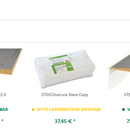
 2.0
STEICOsecure Base-Copy
STE
BAR
BITTE LAGERBESTAND ERFRAGEN!
V
 *
37,45 € *
7