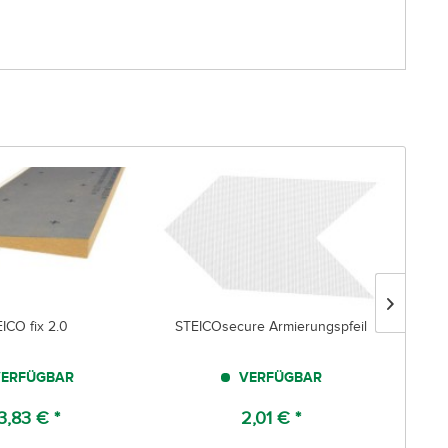
ICO fix 2.0
STEICOsecure Armierungspfeil
ST
ERFÜGBAR
VERFÜGBAR
3,83 € *
2,01 € *