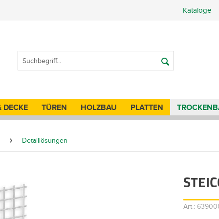
Kataloge
& DECKE
TÜREN
HOLZBAU
PLATTEN
TROCKENB
Detaillösungen
STEIC
Art.: 6390