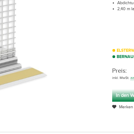
Abdichtu
2,40 m l
ELSTERW
BERNAU
Preis:
inkl. MwSt.
zz
In den W
Merken