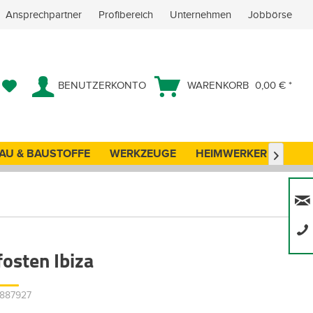
Ansprechpartner
Profibereich
Unternehmen
Jobbörse
BENUTZERKONTO
WARENKORB
0,00 € *
AU & BAUSTOFFE
WERKZEUGE
HEIMWERKER
ANG

fosten Ibiza
0887927