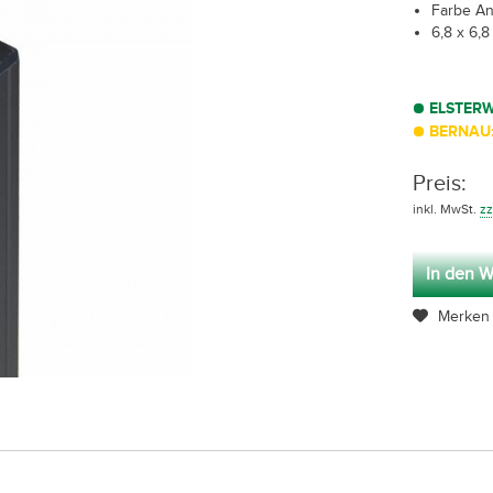
Farbe An
6,8 x 6,8
ELSTER
BERNAU:
Preis:
inkl. MwSt.
zz
In den W
Merken