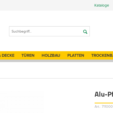
Kataloge
& DECKE
TÜREN
HOLZBAU
PLATTEN
TROCKENB
Alu-P
Art.: 71100