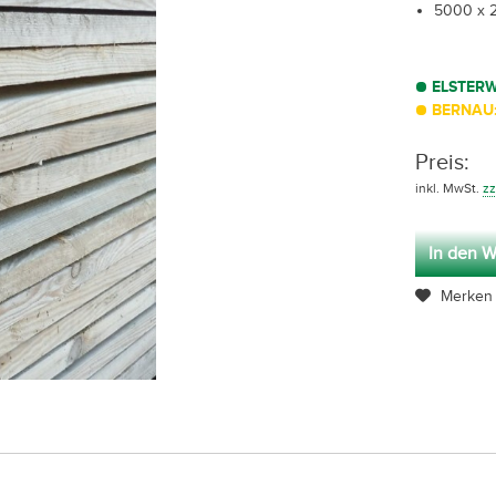
5000 x 
ELSTER
BERNAU:
Preis:
inkl. MwSt.
zz
In den W
Merken