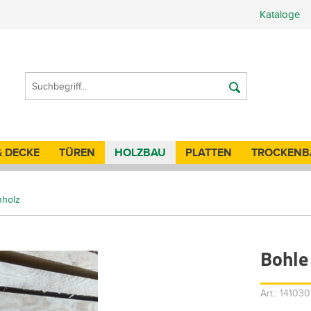
Kataloge
& DECKE
TÜREN
HOLZBAU
PLATTEN
TROCKENB
nholz
Bohle
Art.: 1410