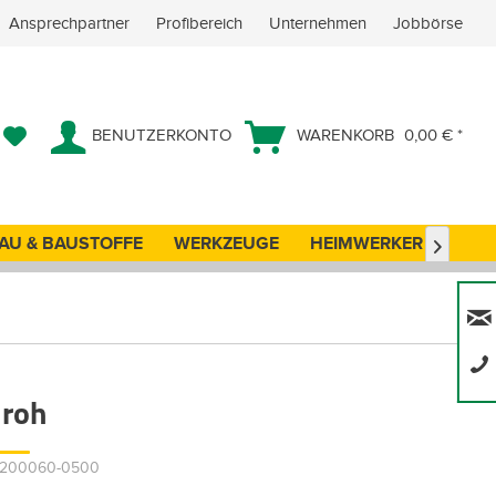
Ansprechpartner
Profibereich
Unternehmen
Jobbörse
BENUTZERKONTO
WARENKORB
0,00 € *
AU & BAUSTOFFE
WERKZEUGE
HEIMWERKER
ANG

 roh
30200060-0500