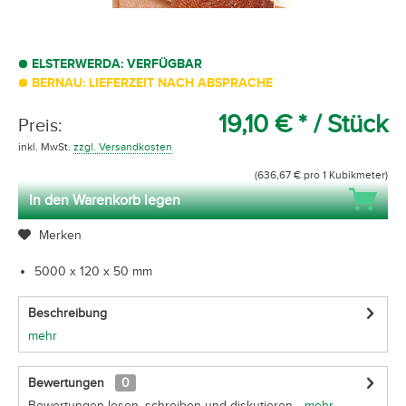
ELSTERWERDA: VERFÜGBAR
BERNAU: LIEFERZEIT NACH ABSPRACHE
19,10 € *
/ Stück
Preis:
inkl. MwSt.
zzgl. Versandkosten
(636,67 € pro 1 Kubikmeter)
In den Warenkorb legen
Merken
5000 x 120 x 50 mm
Beschreibung
mehr
Bewertungen
0
Bewertungen lesen, schreiben und diskutieren...
mehr