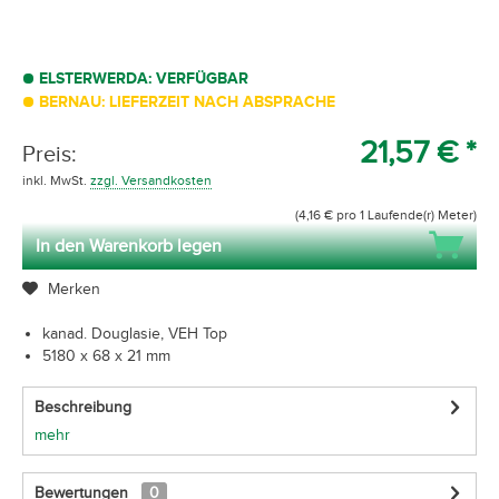
ELSTERWERDA: VERFÜGBAR
BERNAU: LIEFERZEIT NACH ABSPRACHE
21,57 € *
Preis:
inkl. MwSt.
zzgl. Versandkosten
(4,16 € pro 1 Laufende(r) Meter)
In den Warenkorb legen
Merken
kanad. Douglasie, VEH Top
5180 x 68 x 21 mm
Beschreibung
mehr
Bewertungen
0