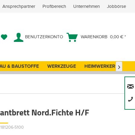
Ansprechpartner
Profibereich
Unternehmen
Jobbörse
BENUTZERKONTO
WARENKORB
0,00 € *
AU & BAUSTOFFE
WERKZEUGE
HEIMWERKER
ANG

kantbrett Nord.Fichte H/F
0181206-5100