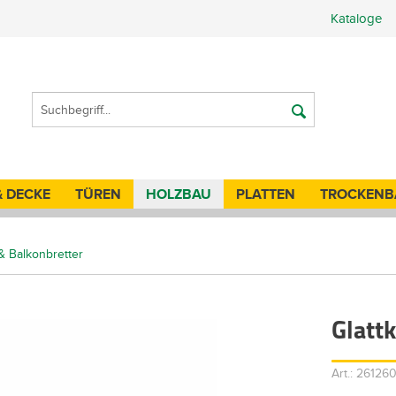
Kataloge
& DECKE
TÜREN
HOLZBAU
PLATTEN
TROCKENB
 & Balkonbretter
Glatt
Art.: 26126