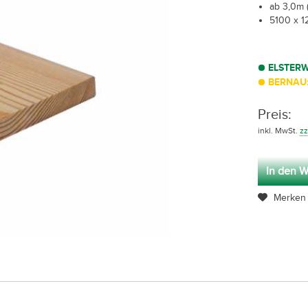
ab 3,0m (
5100 x 1
ELSTER
BERNAU:
Preis:
inkl. MwSt.
zz
In den W
Merken