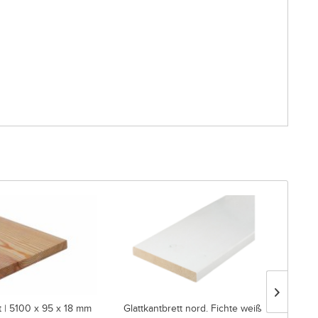
t | 5100 x 95 x 18 mm
Glattkantbrett nord. Fichte weiß
Gla