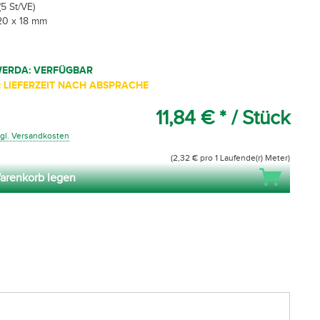
5 St/VE)
20 x 18 mm
WERDA: VERFÜGBAR
 LIEFERZEIT NACH ABSPRACHE
11,84 € *
/ Stück
gl. Versandkosten
(2,32 € pro 1 Laufende(r) Meter)
arenkorb legen