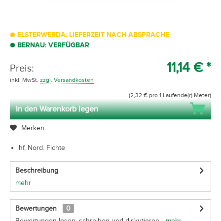
ELSTERWERDA: LIEFERZEIT NACH ABSPRACHE
BERNAU: VERFÜGBAR
11,14 € *
Preis:
inkl. MwSt.
zzgl. Versandkosten
(2,32 € pro 1 Laufende(r) Meter)
In den Warenkorb legen
Merken
hf, Nord. Fichte
Beschreibung
mehr
Bewertungen
0
Bewertungen lesen, schreiben und diskutieren...
mehr