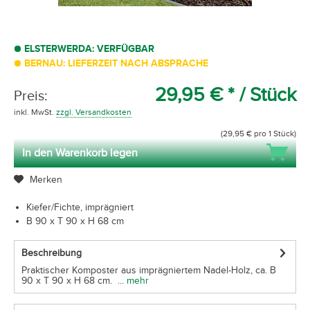
ELSTERWERDA: VERFÜGBAR
BERNAU: LIEFERZEIT NACH ABSPRACHE
29,95 € *
/ Stück
Preis:
inkl. MwSt.
zzgl. Versandkosten
(29,95 € pro 1 Stück)
In den Warenkorb legen
Merken
Kiefer/Fichte, imprägniert
B 90 x T 90 x H 68 cm
Beschreibung
Praktischer Komposter aus imprägniertem Nadel-Holz, ca. B
90 x T 90 x H 68 cm. ...
mehr