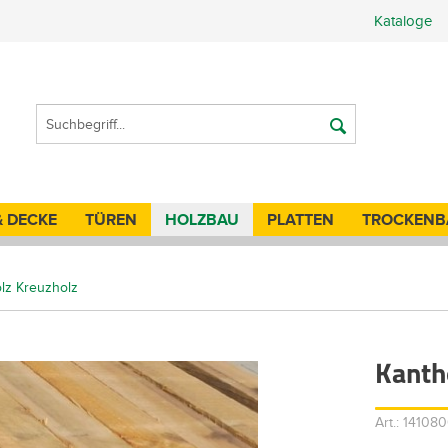
Kataloge
& DECKE
TÜREN
HOLZBAU
PLATTEN
TROCKENB
lz Kreuzholz
Kanth
Art.: 1410