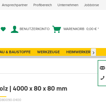
Ansprechpartner
Profibereich
Unternehmen
Jobbörse
BENUTZERKONTO
WARENKORB
0,00 € *
AU & BAUSTOFFE
WERKZEUGE
HEIMWERKER
ANG

olz | 4000 x 80 x 80 mm
80080090-0400