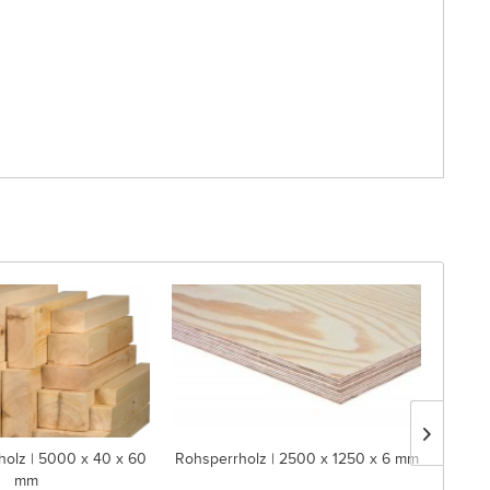
holz | 5000 x 40 x 60
Rohsperrholz | 2500 x 1250 x 6 mm
Rauh
mm