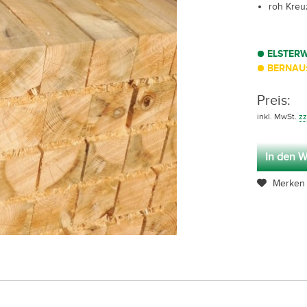
roh Kreu
ELSTER
BERNAU:
Preis:
inkl. MwSt.
zz
In den W
Merken