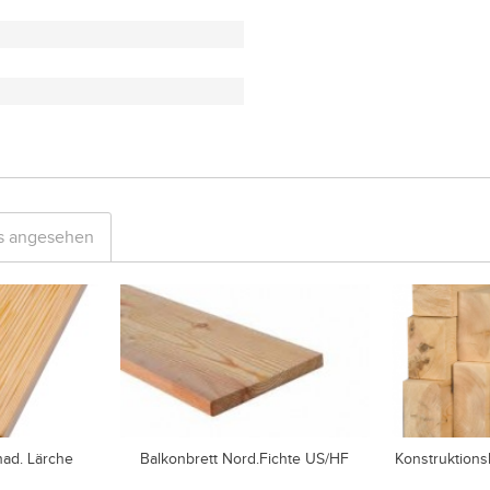
ls angesehen
nad. Lärche
Balkonbrett Nord.Fichte US/HF
Konstruktions