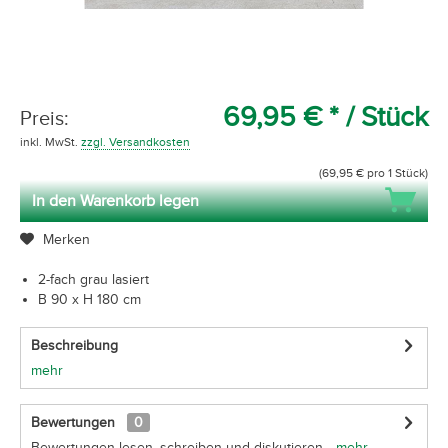
69,95 € *
/ Stück
Preis:
inkl. MwSt.
zzgl. Versandkosten
(69,95 € pro 1 Stück)
In den Warenkorb legen
Merken
2-fach grau lasiert
B 90 x H 180 cm
Beschreibung
mehr
Bewertungen
0
Bewertungen lesen, schreiben und diskutieren...
mehr