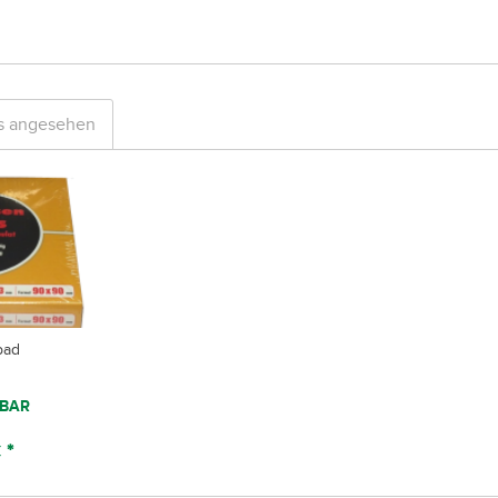
ls angesehen
pad
BAR
 *