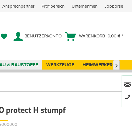
Ansprechpartner
Profibereich
Unternehmen
Jobbörse
BENUTZERKONTO
WARENKORB
0,00 € *
AU & BAUSTOFFE
WERKZEUGE
HEIMWERKER
ANG

O protect H stumpf
009000000