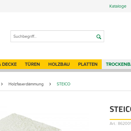
Kataloge
& DECKE
TÜREN
HOLZBAU
PLATTEN
TROCKENB
Holzfaserdämmung
STEICO
STEIC
Art.: 862