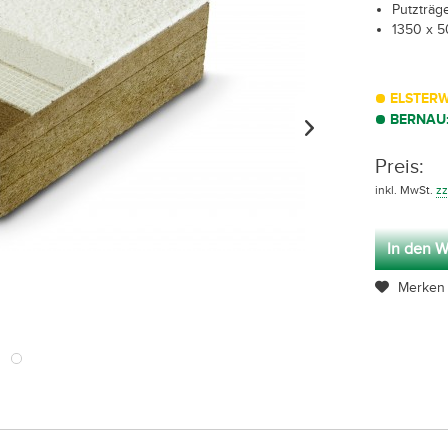
Putzträge
1350 x 
ELSTERW
BERNAU
Preis:
inkl. MwSt.
zz
In den W
Merken