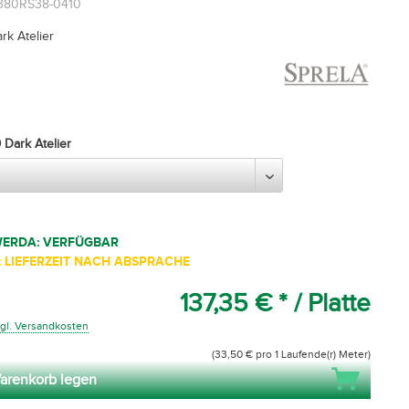
4380RS38-0410
rk Atelier
Dark Atelier
WERDA: VERFÜGBAR
 LIEFERZEIT NACH ABSPRACHE
137,35 € *
/ Platte
gl. Versandkosten
(33,50 € pro 1 Laufende(r) Meter)
arenkorb legen