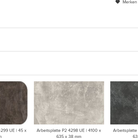
Merken
299 UE | 45 x
Arbeitsplatte P2 4298 UE | 4100 x
Arbeitsplatt
m
635 x 38 mm
63