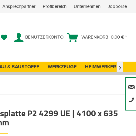
Ansprechpartner
Profibereich
Unternehmen
Jobbörse
BENUTZERKONTO
WARENKORB
0,00 € *
AU & BAUSTOFFE
WERKZEUGE
HEIMWERKER
ANG

tsplatte P2 4299 UE | 4100 x 635
 mm