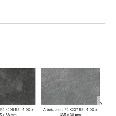
e P2 K205 RS | 4100 x
Arbeitsplatte P2 K207 RS | 4100 x
Arbei
5 x 38 mm
635 x 38 mm