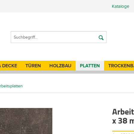
Kataloge
& DECKE
TÜREN
HOLZBAU
PLATTEN
TROCKENB
beitsplatten
Arbei
x 38