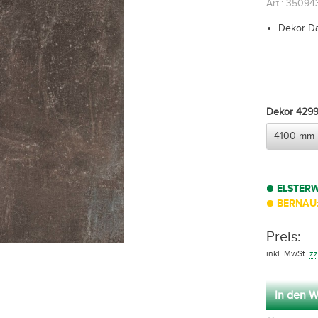
Art.: 3509
Dekor Da
Dekor 4299 
ELSTER
BERNAU:
Preis:
inkl. MwSt.
zz
In den W