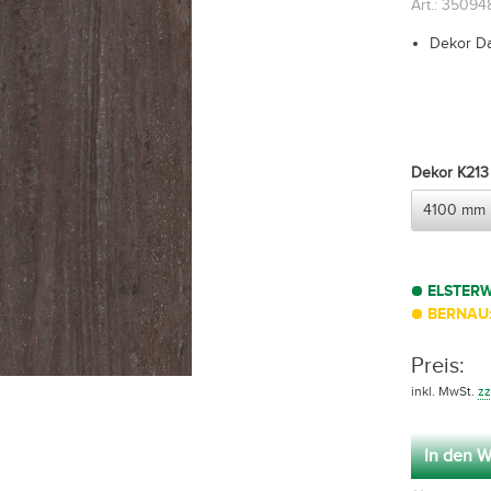
Art.: 3509
Dekor Da
Dekor K213 
ELSTER
BERNAU:
Preis:
inkl. MwSt.
zz
In den W