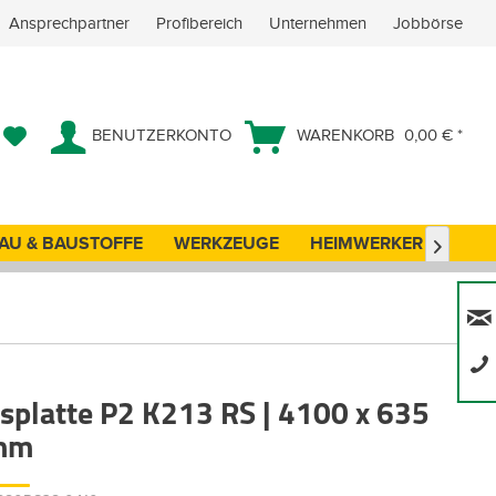
Ansprechpartner
Profibereich
Unternehmen
Jobbörse
BENUTZERKONTO
WARENKORB
0,00 € *
AU & BAUSTOFFE
WERKZEUGE
HEIMWERKER
ANG

tsplatte P2 K213 RS | 4100 x 635
 mm