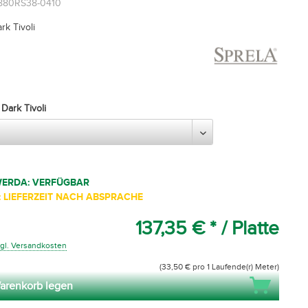
4880RS38-0410
rk Tivoli
Dark Tivoli
WERDA: VERFÜGBAR
 LIEFERZEIT NACH ABSPRACHE
137,35 € *
/ Platte
gl. Versandkosten
(33,50 € pro 1 Laufende(r) Meter)
arenkorb legen