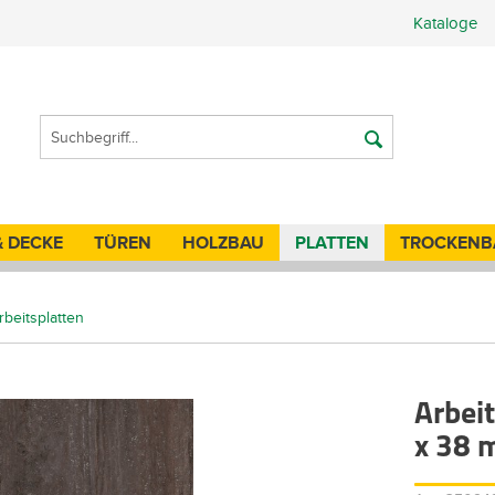
Kataloge
& DECKE
TÜREN
HOLZBAU
PLATTEN
TROCKENB
beitsplatten
Arbei
x 38