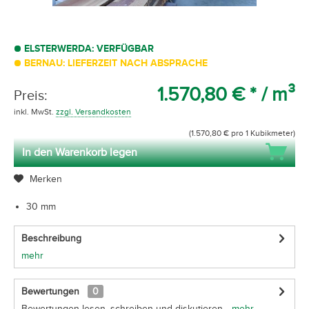
ELSTERWERDA: VERFÜGBAR
BERNAU: LIEFERZEIT NACH ABSPRACHE
1.570,80 € *
/ m³
Preis:
inkl. MwSt.
zzgl. Versandkosten
(1.570,80 € pro 1 Kubikmeter)
In den Warenkorb legen
Merken
30 mm
Beschreibung
mehr
Bewertungen
0
Bewertungen lesen, schreiben und diskutieren...
mehr